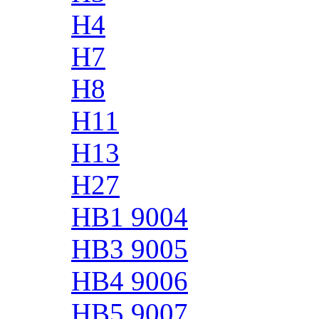
H4
H7
H8
H11
H13
H27
HB1 9004
HB3 9005
HB4 9006
HB5 9007