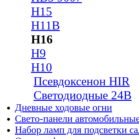
H15
H11B
H16
H9
H10
Псевдоксенон HIR
Cветодиодные 24B
Дневные ходовые огни
Свето-панели автомобильны
Набор ламп для подсветки с