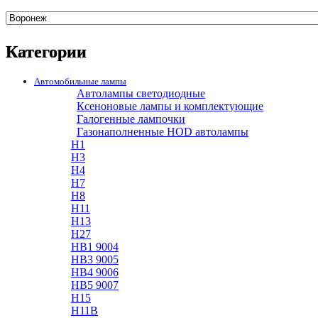
Категории
Автомобильные лампы
Автолампы светодиодные
Ксеноновые лампы и комплектующие
Галогенные лампочки
Газонаполненные HOD автолампы
H1
H3
H4
H7
H8
H11
H13
H27
HB1 9004
HB3 9005
HB4 9006
HB5 9007
H15
H11B