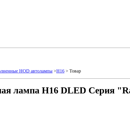
олненные HOD автолампы
>
H16
> Товар
ая лампа H16 DLED Серия "Ra