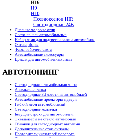
H16
H9
H10
Псевдоксенон HIR
Cветодиодные 24B
Дневные ходовые огни
Свето-панели автомобильные
Набор ламп для подсветки салона автомобиля
Оптика, фары
Фары рабочего света
Автомобильные аксессуары
Цоколи для автомобильных ламп
АВТОТЮНИНГ
Светодиодная автомобильная лента
Ангельские глазки
Светодиодные 3d логотипы автомобилей
Автомобильные проекторы в двери
Гибкий неон автомобильный
Светодиодные колпачки
Бегущие строки для автомобилей.
Эквалайзеры на стекло автомобиля
Обманки для светодиодных автоламп
Дополнительные стоп-сигналы
Повторители указателей поворота