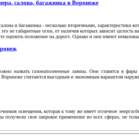
ера, салона, багажника в Воронеже
алона и багажника - несколько вторичными, характеристики кот
это не габаритные огни, от наличия которых зависит целость ва
оте оценить положение на дороге. Однако и они имеют немало
оронеж
ожно назвать газонаполненные лампы. Они ставятся в фары 
n в Воронеже считаются выгодным и экономным вариантом нару
ников освещения, которая к тому же имеет отличное энергосбе
нты получили свое широкое применение во всех сферах, не то