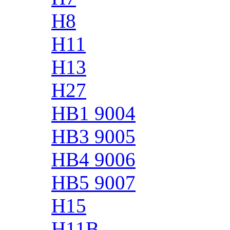
H8
H11
H13
H27
HB1 9004
HB3 9005
HB4 9006
HB5 9007
H15
H11B