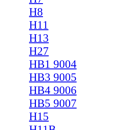
H8
H11
H13
H27
HB1 9004
HB3 9005
HB4 9006
HB5 9007
H15
H11B