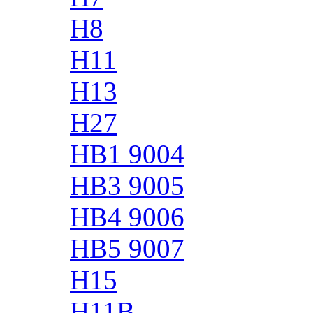
H8
H11
H13
H27
HB1 9004
HB3 9005
HB4 9006
HB5 9007
H15
H11B