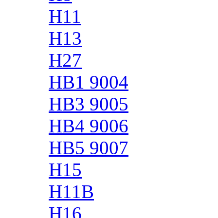
H11
H13
H27
HB1 9004
HB3 9005
HB4 9006
HB5 9007
H15
H11B
H16