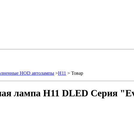
олненные HOD автолампы
>
H11
> Товар
ая лампа H11 DLED Серия "Evol