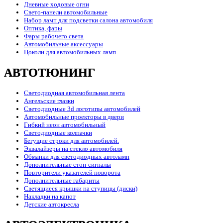
Дневные ходовые огни
Свето-панели автомобильные
Набор ламп для подсветки салона автомобиля
Оптика, фары
Фары рабочего света
Автомобильные аксессуары
Цоколи для автомобильных ламп
АВТОТЮНИНГ
Светодиодная автомобильная лента
Ангельские глазки
Светодиодные 3d логотипы автомобилей
Автомобильные проекторы в двери
Гибкий неон автомобильный
Светодиодные колпачки
Бегущие строки для автомобилей.
Эквалайзеры на стекло автомобиля
Обманки для светодиодных автоламп
Дополнительные стоп-сигналы
Повторители указателей поворота
Дополнительные габариты
Светящиеся крышки на ступицы (диски)
Накладки на капот
Детские автокресла