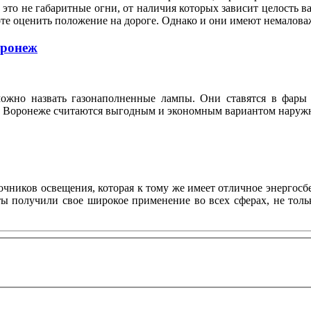
это не габаритные огни, от наличия которых зависит целость ва
оте оценить положение на дороге. Однако и они имеют немало
оронеж
ожно назвать газонаполненные лампы. Они ставятся в фары 
n в Воронеже считаются выгодным и экономным вариантом нару
ников освещения, которая к тому же имеет отличное энергосбе
нты получили свое широкое применение во всех сферах, не то