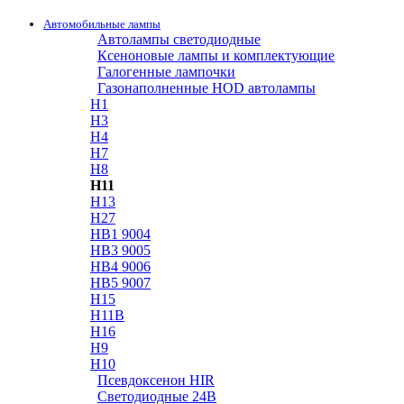
Автомобильные лампы
Автолампы светодиодные
Ксеноновые лампы и комплектующие
Галогенные лампочки
Газонаполненные HOD автолампы
H1
H3
H4
H7
H8
H11
H13
H27
HB1 9004
HB3 9005
HB4 9006
HB5 9007
H15
H11B
H16
H9
H10
Псевдоксенон HIR
Cветодиодные 24B