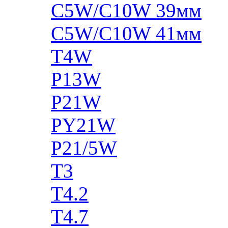
C5W/C10W 39мм
C5W/C10W 41мм
T4W
P13W
P21W
PY21W
P21/5W
T3
T4.2
T4.7