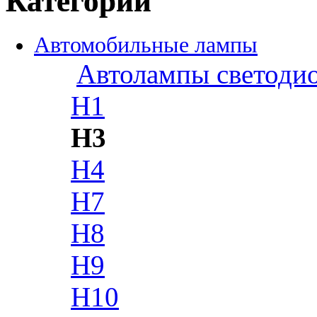
Категории
Автомобильные лампы
Автолампы светоди
H1
H3
H4
H7
H8
H9
H10