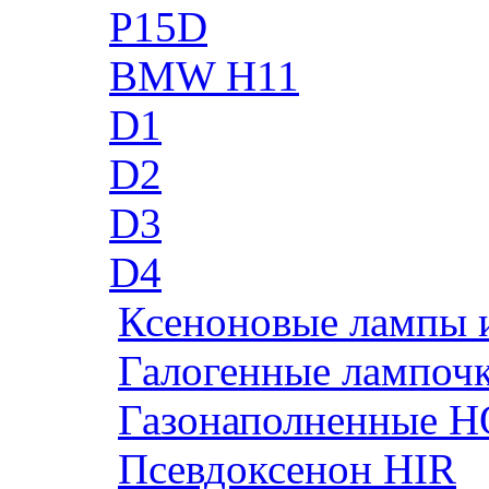
P15D
BMW H11
D1
D2
D3
D4
Ксеноновые лампы 
Галогенные лампоч
Газонаполненные H
Псевдоксенон HIR