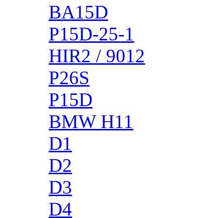
BA15D
P15D-25-1
HIR2 / 9012
P26S
P15D
BMW H11
D1
D2
D3
D4