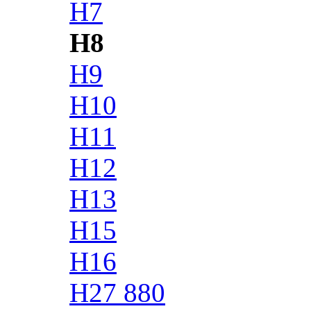
H7
H8
H9
H10
H11
H12
H13
H15
H16
H27 880