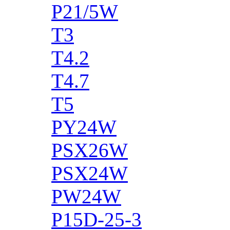
P21/5W
T3
T4.2
T4.7
T5
PY24W
PSX26W
PSX24W
PW24W
P15D-25-3