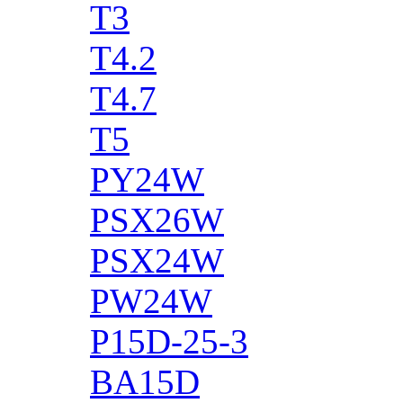
T3
T4.2
T4.7
T5
PY24W
PSX26W
PSX24W
PW24W
P15D-25-3
BA15D