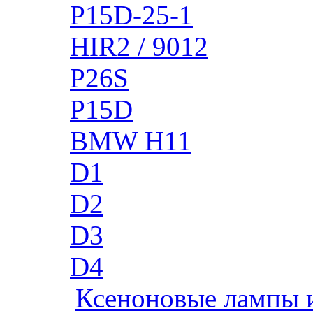
P15D-25-1
HIR2 / 9012
P26S
P15D
BMW H11
D1
D2
D3
D4
Ксеноновые лампы 