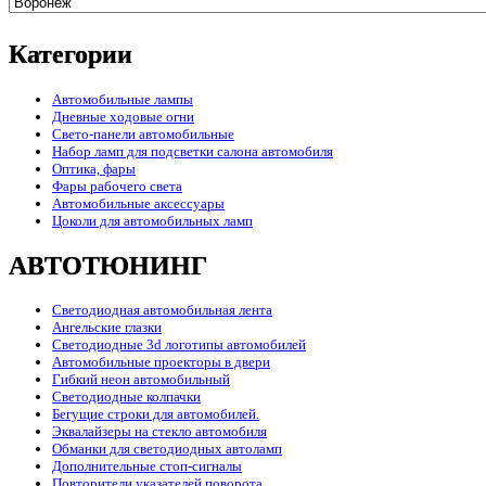
Категории
Автомобильные лампы
Дневные ходовые огни
Свето-панели автомобильные
Набор ламп для подсветки салона автомобиля
Оптика, фары
Фары рабочего света
Автомобильные аксессуары
Цоколи для автомобильных ламп
АВТОТЮНИНГ
Светодиодная автомобильная лента
Ангельские глазки
Светодиодные 3d логотипы автомобилей
Автомобильные проекторы в двери
Гибкий неон автомобильный
Светодиодные колпачки
Бегущие строки для автомобилей.
Эквалайзеры на стекло автомобиля
Обманки для светодиодных автоламп
Дополнительные стоп-сигналы
Повторители указателей поворота