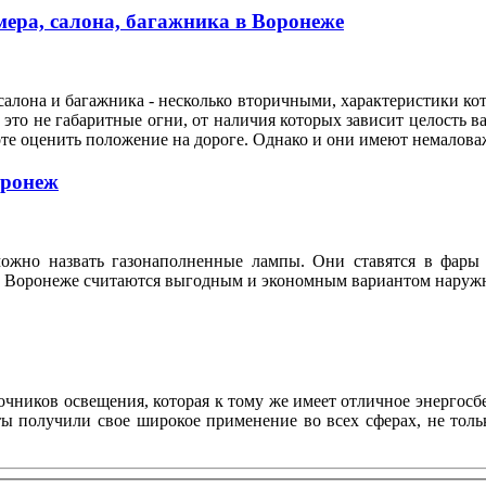
ера, салона, багажника в Воронеже
алона и багажника - несколько вторичными, характеристики кот
это не габаритные огни, от наличия которых зависит целость ва
оте оценить положение на дороге. Однако и они имеют немало
оронеж
ожно назвать газонаполненные лампы. Они ставятся в фары 
n в Воронеже считаются выгодным и экономным вариантом нару
ников освещения, которая к тому же имеет отличное энергосбе
нты получили свое широкое применение во всех сферах, не то