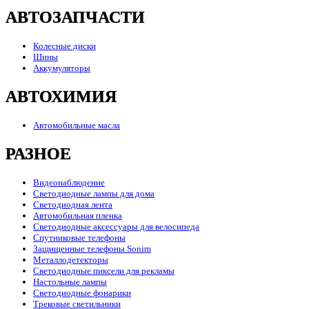
АВТОЗАПЧАСТИ
Колесные диски
Шины
Аккумуляторы
АВТОХИМИЯ
Автомобильные масла
РАЗНОЕ
Видеонаблюдение
Светодиодные лампы для дома
Светодиодная лента
Автомобильная пленка
Светодиодные аксессуары для велосипеда
Спутниковые телефоны
Защищенные телефоны Sonim
Металлодетекторы
Светодиодные пиксели для рекламы
Настольные лампы
Светодиодные фонарики
Трековые светильники