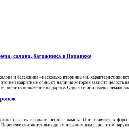
ера, салона, багажника в Воронеже
алона и багажника - несколько вторичными, характеристики кот
это не габаритные огни, от наличия которых зависит целость ва
оте оценить положение на дороге. Однако и они имеют немало
оронеж
ожно назвать газонаполненные лампы. Они ставятся в фары 
n в Воронеже считаются выгодным и экономным вариантом нару