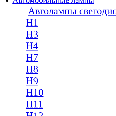
Автомобильные лампы
Автолампы светоди
H1
H3
H4
H7
H8
H9
H10
H11
H12