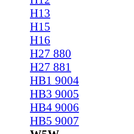
H13
H15
H16
H27 880
H27 881
HB1 9004
HB3 9005
HB4 9006
HB5 9007