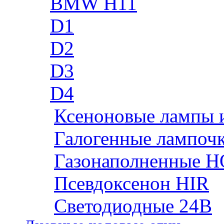
BMW H11
D1
D2
D3
D4
Ксеноновые лампы 
Галогенные лампоч
Газонаполненные H
Псевдоксенон HIR
Cветодиодные 24B