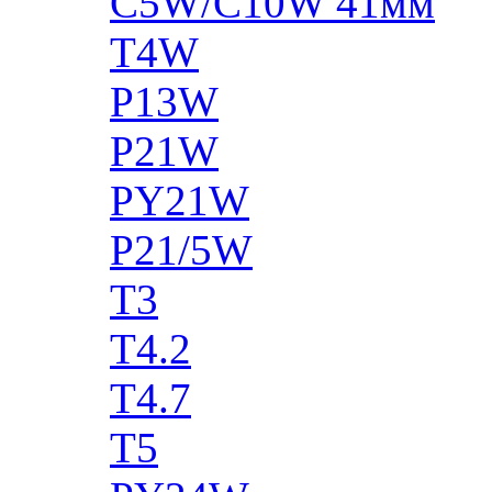
C5W/C10W 41мм
T4W
P13W
P21W
PY21W
P21/5W
T3
T4.2
T4.7
T5