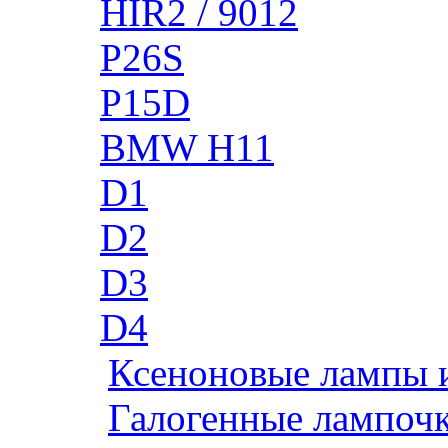
HIR2 / 9012
P26S
P15D
BMW H11
D1
D2
D3
D4
Ксеноновые лампы 
Галогенные лампоч