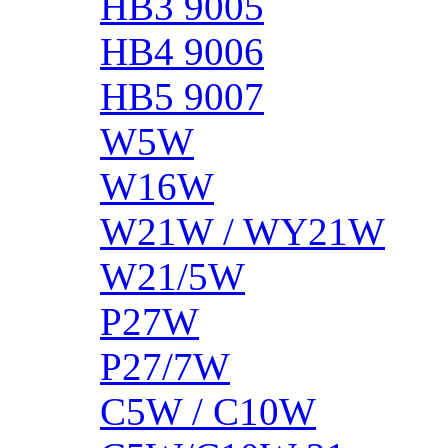
HB3 9005
HB4 9006
HB5 9007
W5W
W16W
W21W / WY21W
W21/5W
P27W
P27/7W
C5W / C10W