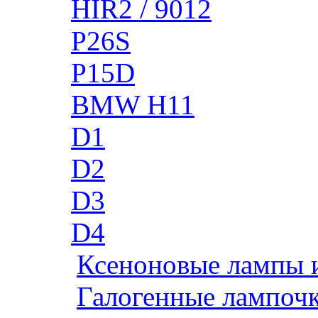
HIR2 / 9012
P26S
P15D
BMW H11
D1
D2
D3
D4
Ксеноновые лампы 
Галогенные лампоч