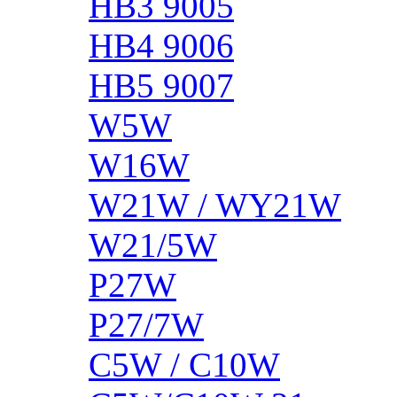
HB3 9005
HB4 9006
HB5 9007
W5W
W16W
W21W / WY21W
W21/5W
P27W
P27/7W
C5W / C10W