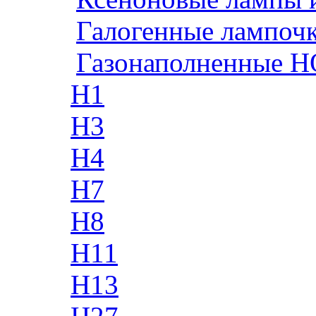
Галогенные лампоч
Газонаполненные H
H1
H3
H4
H7
H8
H11
H13