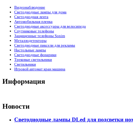
Видеонаблюдение
Светодиодные лампы для дома
Светодиодная лента
Автомобильная пленка
Светодиодные аксессуары для велосипеда
Спутниковые телефоны
Защищенные телефоны Sonim
Металлодетекторы
Светодиодные пиксели для рекламы
Настольные лампы
Светодиодные фонарики
Трековые светильники
Светильники
Игровой автомат кран машина
Информация
Новости
Светодиодные лампы DLed для подсветки ном