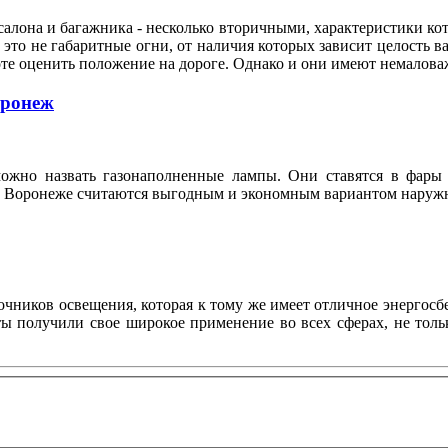
алона и багажника - несколько вторичными, характеристики кот
это не габаритные огни, от наличия которых зависит целость ва
оте оценить положение на дороге. Однако и они имеют немало
оронеж
ожно назвать газонаполненные лампы. Они ставятся в фары 
n в Воронеже считаются выгодным и экономным вариантом нару
ников освещения, которая к тому же имеет отличное энергосбе
нты получили свое широкое применение во всех сферах, не то