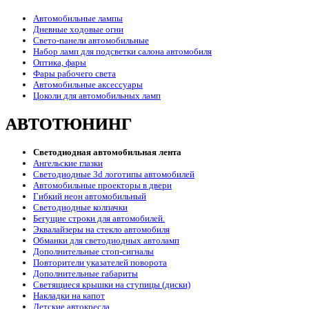
Автомобильные лампы
Дневные ходовые огни
Свето-панели автомобильные
Набор ламп для подсветки салона автомобиля
Оптика, фары
Фары рабочего света
Автомобильные аксессуары
Цоколи для автомобильных ламп
АВТОТЮНИНГ
Светодиодная автомобильная лента
Ангельские глазки
Светодиодные 3d логотипы автомобилей
Автомобильные проекторы в двери
Гибкий неон автомобильный
Светодиодные колпачки
Бегущие строки для автомобилей.
Эквалайзеры на стекло автомобиля
Обманки для светодиодных автоламп
Дополнительные стоп-сигналы
Повторители указателей поворота
Дополнительные габариты
Светящиеся крышки на ступицы (диски)
Накладки на капот
Детские автокресла