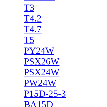
T3
T4.2
T4.7
T5
PY24W
PSX26W
PSX24W
PW24W
P15D-25-3
BA15D