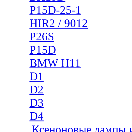
P15D-25-1
HIR2 / 9012
P26S
P15D
BMW H11
D1
D2
D3
D4
Ксеноновые лампы 