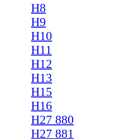
H8
H9
H10
H11
H12
H13
H15
H16
H27 880
H27 881