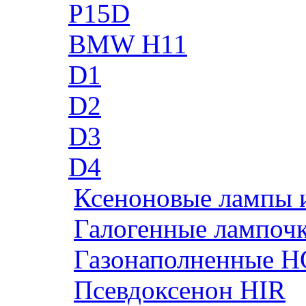
P15D
BMW H11
D1
D2
D3
D4
Ксеноновые лампы 
Галогенные лампоч
Газонаполненные H
Псевдоксенон HIR