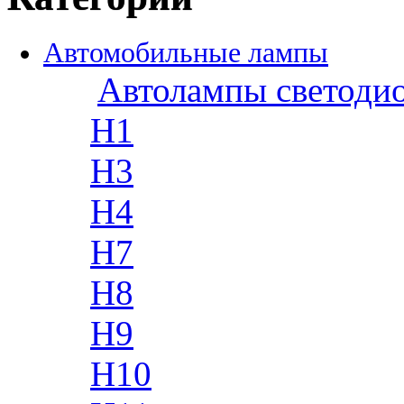
Автомобильные лампы
Автолампы светоди
H1
H3
H4
H7
H8
H9
H10