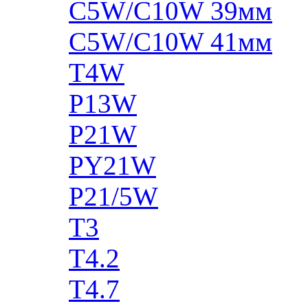
C5W/C10W 39мм
C5W/C10W 41мм
T4W
P13W
P21W
PY21W
P21/5W
T3
T4.2
T4.7