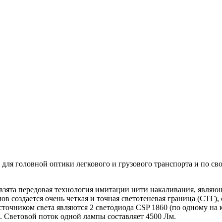
 для головной оптики легкового и грузового транспорта и по 
взята передовая технология имитации нити накаливания, являю
ов создается очень четкая и точная светотеневая граница (СТ
очником света являются 2 светодиода CSP 1860 (по одному на к
ы. Световой поток одной лампы составляет 4500 Лм.