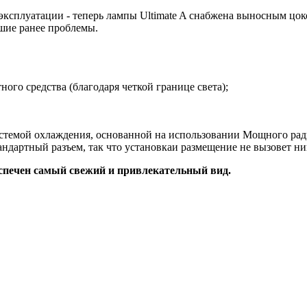
ксплуатации - теперь лампы Ultimate A снабжена выносным цоко
вшие ранее проблемы.
го средства (благодаря четкой границе света);
стемой охлаждения, основанной на использовании Мощного ра
андартный разъем, так что установкаи размещение не вызовет н
печен самый свежий и привлекательный вид.