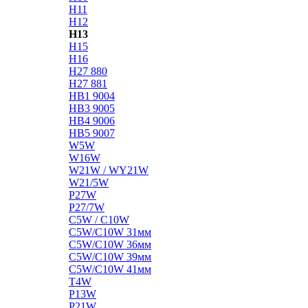
H11
H12
H13
H15
H16
H27 880
H27 881
HB1 9004
HB3 9005
HB4 9006
HB5 9007
W5W
W16W
W21W / WY21W
W21/5W
P27W
P27/7W
C5W / C10W
C5W/C10W 31мм
C5W/C10W 36мм
C5W/C10W 39мм
C5W/C10W 41мм
T4W
P13W
P21W