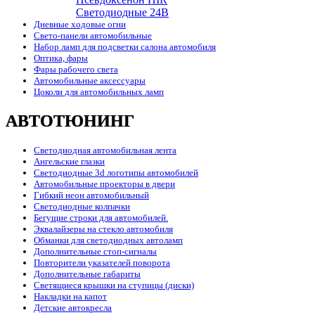
Cветодиодные 24B
Дневные ходовые огни
Свето-панели автомобильные
Набор ламп для подсветки салона автомобиля
Оптика, фары
Фары рабочего света
Автомобильные аксессуары
Цоколи для автомобильных ламп
АВТОТЮНИНГ
Светодиодная автомобильная лента
Ангельские глазки
Светодиодные 3d логотипы автомобилей
Автомобильные проекторы в двери
Гибкий неон автомобильный
Светодиодные колпачки
Бегущие строки для автомобилей.
Эквалайзеры на стекло автомобиля
Обманки для светодиодных автоламп
Дополнительные стоп-сигналы
Повторители указателей поворота
Дополнительные габариты
Светящиеся крышки на ступицы (диски)
Накладки на капот
Детские автокресла