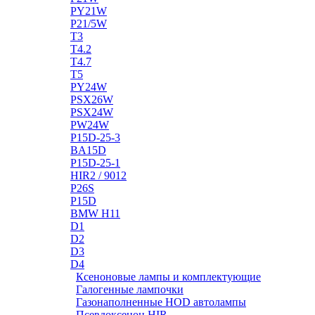
PY21W
P21/5W
T3
T4.2
T4.7
T5
PY24W
PSX26W
PSX24W
PW24W
P15D-25-3
BA15D
P15D-25-1
HIR2 / 9012
P26S
P15D
BMW H11
D1
D2
D3
D4
Ксеноновые лампы и комплектующие
Галогенные лампочки
Газонаполненные HOD автолампы
Псевдоксенон HIR