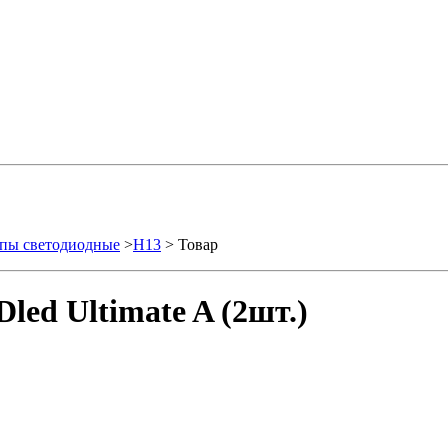
пы светодиодные
>
H13
> Товар
led Ultimate A (2шт.)