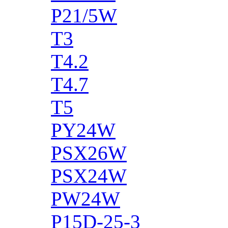
P21/5W
T3
T4.2
T4.7
T5
PY24W
PSX26W
PSX24W
PW24W
P15D-25-3