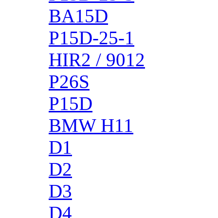
BA15D
P15D-25-1
HIR2 / 9012
P26S
P15D
BMW H11
D1
D2
D3
D4