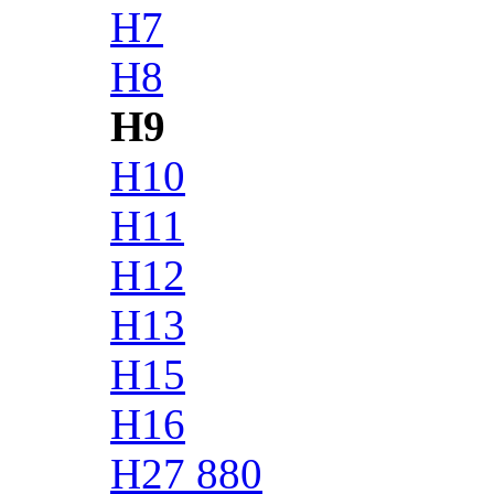
H7
H8
H9
H10
H11
H12
H13
H15
H16
H27 880