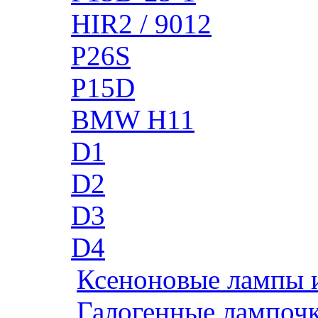
HIR2 / 9012
P26S
P15D
BMW H11
D1
D2
D3
D4
Ксеноновые лампы 
Галогенные лампоч