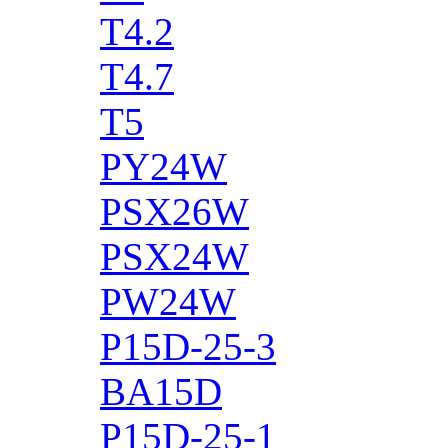
T4.2
T4.7
T5
PY24W
PSX26W
PSX24W
PW24W
P15D-25-3
BA15D
P15D-25-1