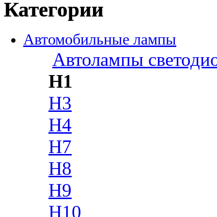
Категории
Автомобильные лампы
Автолампы светоди
H1
H3
H4
H7
H8
H9
H10