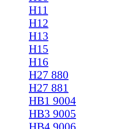
H11
H12
H13
H15
H16
H27 880
H27 881
HB1 9004
HB3 9005
HB4 9006