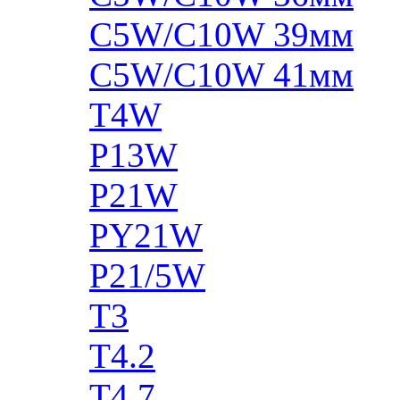
C5W/C10W 39мм
C5W/C10W 41мм
T4W
P13W
P21W
PY21W
P21/5W
T3
T4.2
T4.7