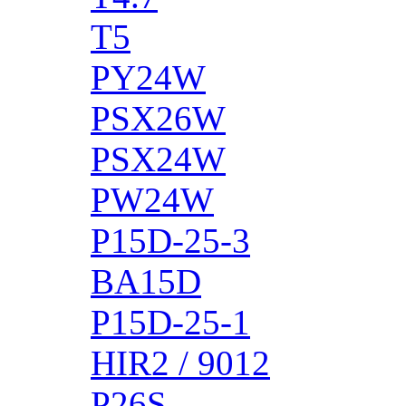
T5
PY24W
PSX26W
PSX24W
PW24W
P15D-25-3
BA15D
P15D-25-1
HIR2 / 9012
P26S