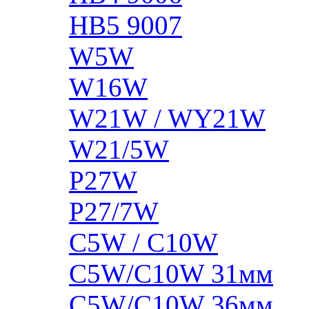
HB5 9007
W5W
W16W
W21W / WY21W
W21/5W
P27W
P27/7W
C5W / C10W
C5W/C10W 31мм
C5W/C10W 36мм