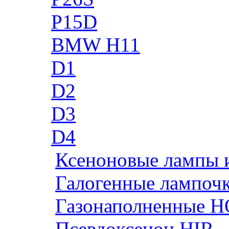
P15D
BMW H11
D1
D2
D3
D4
Ксеноновые лампы 
Галогенные лампоч
Газонаполненные H
Псевдоксенон HIR