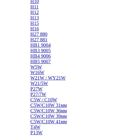
H10
H11
H12
H13
H15
H16
H27 880
H27 881
HB1 9004
HB3 9005
HB4 9006
HB5 9007
W5W
W16W
W21W / WY21W
W21/5W
P27W
P27/7W
C5W / C10W
C5W/C10W 31мм
C5W/C10W 36мм
C5W/C10W 39мм
C5W/C10W 41мм
T4W
P13W