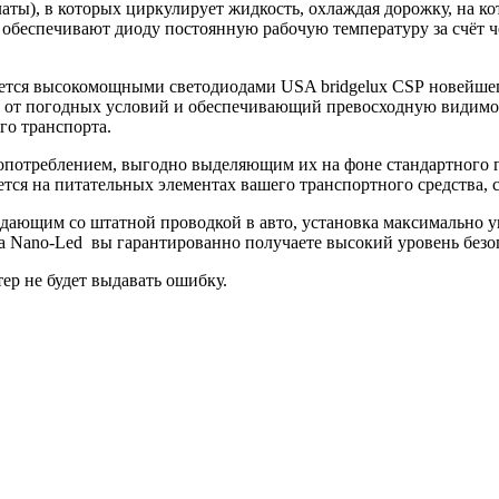
платы), в которых циркулирует жидкость, охлаждая дорожку, на 
обеспечивают диоду постоянную рабочую температуру за счёт чего
вается высокомощными светодиодами USA bridgelux CSP новейше
от погодных условий и обеспечивающий превосходную видимост
го транспорта.
потреблением, выгодно выделяющим их на фоне стандартного га
ся на питательных элементах вашего транспортного средства, с
дающим со штатной проводкой в авто, установка максимально у
 Nano-Led вы гарантированно получаете высокий уровень безо
р не будет выдавать ошибку.