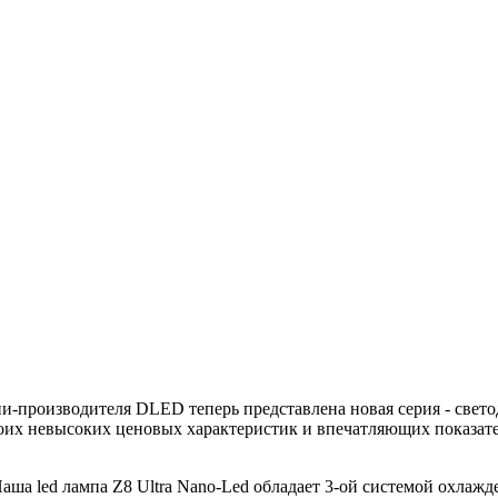
и-производителя DLED теперь представлена новая серия - свет
воих невысоких ценовых характеристик и впечатляющих показат
ша led лампа Z8 Ultra Nano-Led обладает 3-ой системой охлажд