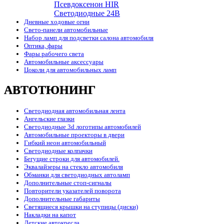
Псевдоксенон HIR
Cветодиодные 24B
Дневные ходовые огни
Свето-панели автомобильные
Набор ламп для подсветки салона автомобиля
Оптика, фары
Фары рабочего света
Автомобильные аксессуары
Цоколи для автомобильных ламп
АВТОТЮНИНГ
Светодиодная автомобильная лента
Ангельские глазки
Светодиодные 3d логотипы автомобилей
Автомобильные проекторы в двери
Гибкий неон автомобильный
Светодиодные колпачки
Бегущие строки для автомобилей.
Эквалайзеры на стекло автомобиля
Обманки для светодиодных автоламп
Дополнительные стоп-сигналы
Повторители указателей поворота
Дополнительные габариты
Светящиеся крышки на ступицы (диски)
Накладки на капот
Детские автокресла