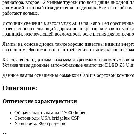
радиатора, второе - 2 медные трубки (по всей длине диодной 
алюминий, который отводит тепло от диодов. Все эти свойства 
работают дольше.
Источник свечения в автолампах Z8 Ultra Nano-Led обеспечи
качественно освещающий дорожное покрытие вне зависимости 
границей, исключающей возможность ослепления для встречно
Лампы на основе диодов также хорошо известны низким энерго
с ксеноном. Экономичность потребления питания хорошо скажет
Благодаря стандартным разъемам и крепежам, полностью совпа
Устанавливая диодные автомобильные лампочки DLED Z8 Ultra
Данные лампы оснащенны обманкой CanBus бортовой компьюте
Описание:
Оптические характеристики
Общая яркость лампы: 13000 lumen
Светодиоды USA bridgelux CSP
Угол света: 360 градусов