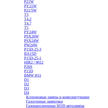
P21W
PY21W
P21/5W
T3
T4.2
T4.7
T5
PY24W
PSX26W
PSX24W
PW24W
P15D-25-3
BA15D
P15D-25-1
HIR2 / 9012
P26S
P15D
BMW H11
D1
D2
D3
D4
Ксеноновые лампы и комплектующие
Галогенные лампочки
Газонаполненные HOD автолампы