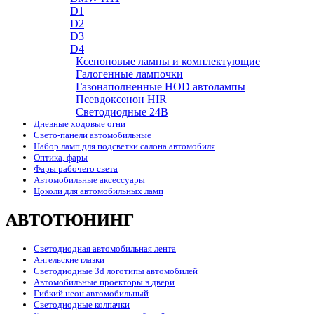
D1
D2
D3
D4
Ксеноновые лампы и комплектующие
Галогенные лампочки
Газонаполненные HOD автолампы
Псевдоксенон HIR
Cветодиодные 24B
Дневные ходовые огни
Свето-панели автомобильные
Набор ламп для подсветки салона автомобиля
Оптика, фары
Фары рабочего света
Автомобильные аксессуары
Цоколи для автомобильных ламп
АВТОТЮНИНГ
Светодиодная автомобильная лента
Ангельские глазки
Светодиодные 3d логотипы автомобилей
Автомобильные проекторы в двери
Гибкий неон автомобильный
Светодиодные колпачки