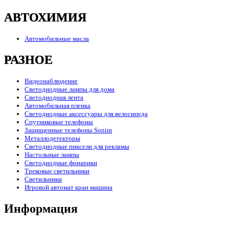
АВТОХИМИЯ
Автомобильные масла
РАЗНОЕ
Видеонаблюдение
Светодиодные лампы для дома
Светодиодная лента
Автомобильная пленка
Светодиодные аксессуары для велосипеда
Спутниковые телефоны
Защищенные телефоны Sonim
Металлодетекторы
Светодиодные пиксели для рекламы
Настольные лампы
Светодиодные фонарики
Трековые светильники
Светильники
Игровой автомат кран машина
Информация