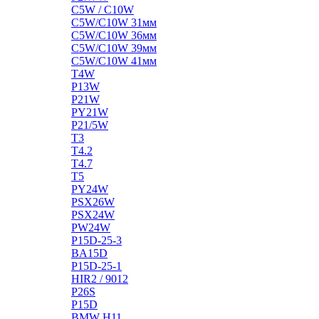
C5W / C10W
C5W/C10W 31мм
C5W/C10W 36мм
C5W/C10W 39мм
C5W/C10W 41мм
T4W
P13W
P21W
PY21W
P21/5W
T3
T4.2
T4.7
T5
PY24W
PSX26W
PSX24W
PW24W
P15D-25-3
BA15D
P15D-25-1
HIR2 / 9012
P26S
P15D
BMW H11