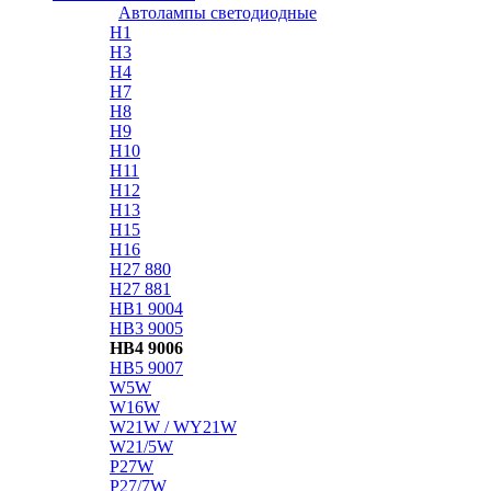
Автолампы светодиодные
H1
H3
H4
H7
H8
H9
H10
H11
H12
H13
H15
H16
H27 880
H27 881
HB1 9004
HB3 9005
HB4 9006
HB5 9007
W5W
W16W
W21W / WY21W
W21/5W
P27W
P27/7W