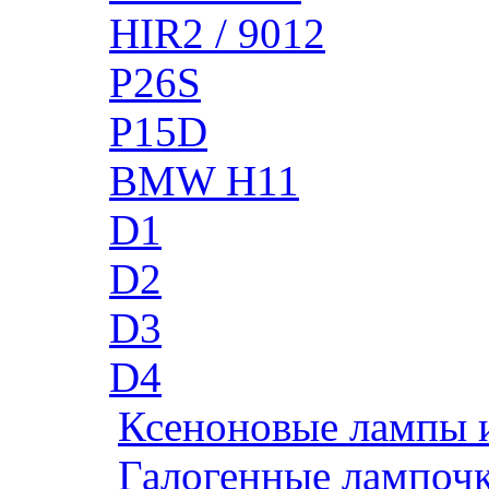
HIR2 / 9012
P26S
P15D
BMW H11
D1
D2
D3
D4
Ксеноновые лампы 
Галогенные лампоч