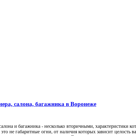
ера, салона, багажника в Воронеже
алона и багажника - несколько вторичными, характеристики кот
это не габаритные огни, от наличия которых зависит целость ва