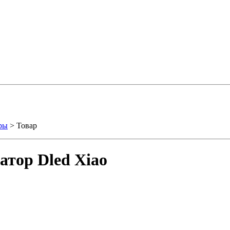
ры
> Товар
тор Dled Xiao