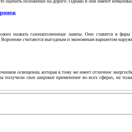
оте оценить положение на дороге. Однако и они имеют немало
оронеж
ожно назвать газонаполненные лампы. Они ставятся в фары 
n в Воронеже считаются выгодным и экономным вариантом нару
ников освещения, которая к тому же имеет отличное энергосбе
нты получили свое широкое применение во всех сферах, не то