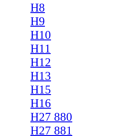
H8
H9
H10
H11
H12
H13
H15
H16
H27 880
H27 881