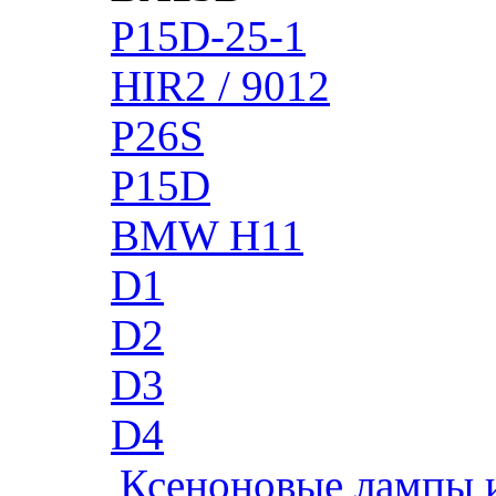
P15D-25-1
HIR2 / 9012
P26S
P15D
BMW H11
D1
D2
D3
D4
Ксеноновые лампы 