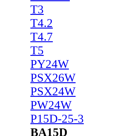
T3
T4.2
T4.7
T5
PY24W
PSX26W
PSX24W
PW24W
P15D-25-3
BA15D