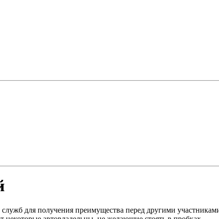
й
 служб для получения преимущества перед другими участника
т некоторые автовладельцы, не желающие стоять в пробках.