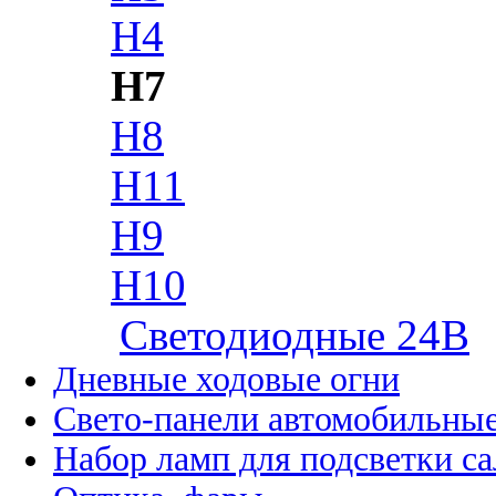
H4
H7
H8
H11
H9
H10
Cветодиодные 24B
Дневные ходовые огни
Свето-панели автомобильны
Набор ламп для подсветки с