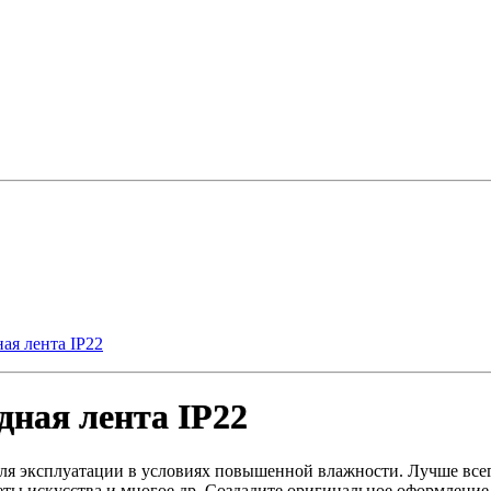
ая лента IP22
ная лента IP22
 для эксплуатации в условиях повышенной влажности. Лучше в
ты искусства и многое др. Создадите оригинальное оформление, 