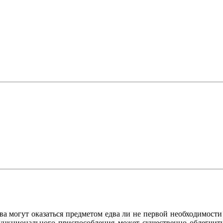
ва могут оказаться предметом едва ли не первой необходимост
функционального приспособления может существенно облегчить