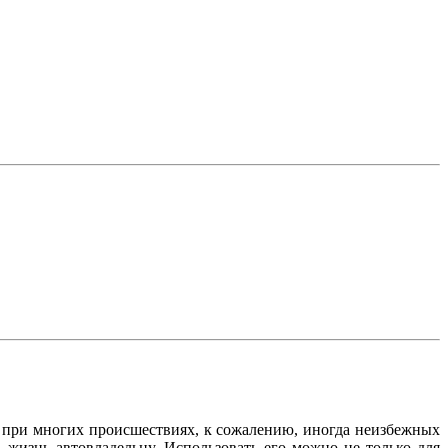
и при многих происшествиях, к сожалению, иногда неизбежных
 жизнь автовладельцу. Использовать его можно не только для