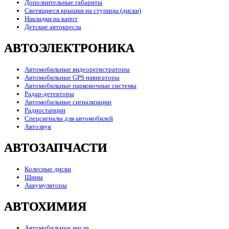
Дополнительные габариты
Светящиеся крышки на ступицы (диски)
Накладки на капот
Детские автокресла
АВТОЭЛЕКТРОНИКА
Автомобильные видеорегистраторы
Автомобильные GPS навигаторы
Автомобильные парковочные системы
Радар-детекторы
Автомобильные сигнализации
Радиостанции
Спецсигналы для автомобилей
Автозвук
АВТОЗАПЧАСТИ
Колесные диски
Шины
Аккумуляторы
АВТОХИМИЯ
Автомобильные масла