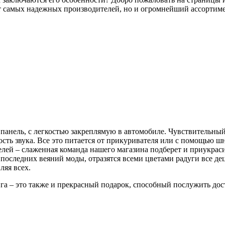
 от самых надежных производителей, но и огромнейший ассорти
панель, с легкостью закреплямую в автомобиле. Чувствительный
сть звука. Все это питается от прикуривателя или с помощью шн
ей – слаженная команда нашего магазина подберет и приукраси
 последних веяний моды, отразятся всеми цветами радуги все де
ляя всех.
 – это также и прекрасный подарок, способный послужить дост