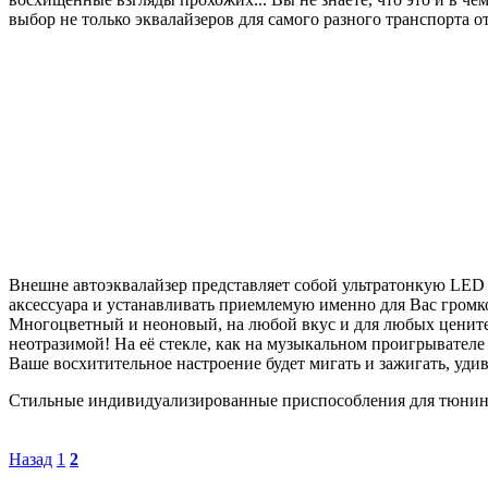
выбор не только эквалайзеров для самого разного транспорта
Внешне автоэквалайзер представляет собой ультратонкую LED 
аксессуара и устанавливать приемлемую именно для Вас громко
Многоцветный и неоновый, на любой вкус и для любых ценител
неотразимой! На её стекле, как на музыкальном проигрывателе
Ваше восхитительное настроение будет мигать и зажигать, удив
Стильные индивидуализированные приспособления для тюнинга
Назад
1
2