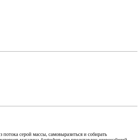
 из потока серой массы, самовыразиться и собирать
интернет-магазина 4autoshop, где представлен широчайший