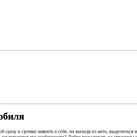
обиля
об сразу и громко заявить о себе, не выходя из авто, выделиться
ем заключаются его особенности? Добро пожаловать на страницы 