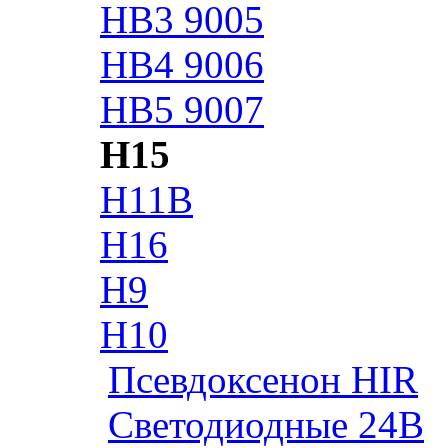
HB3 9005
HB4 9006
HB5 9007
H15
H11B
H16
H9
H10
Псевдоксенон HIR
Cветодиодные 24B