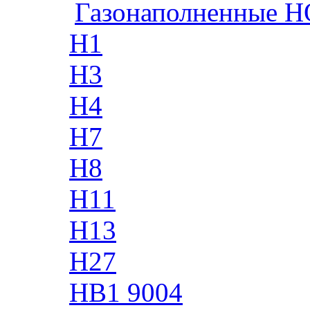
Газонаполненные H
H1
H3
H4
H7
H8
H11
H13
H27
HB1 9004