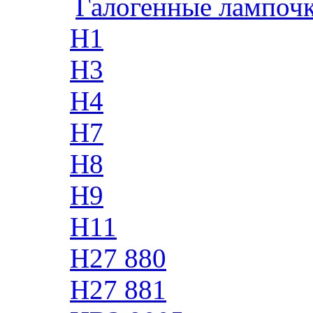
Галогенные лампоч
H1
H3
H4
H7
H8
H9
H11
H27 880
H27 881