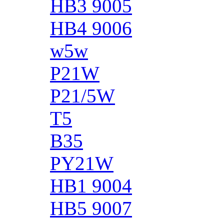
HB3 9005
HB4 9006
w5w
P21W
P21/5W
T5
B35
PY21W
HB1 9004
HB5 9007