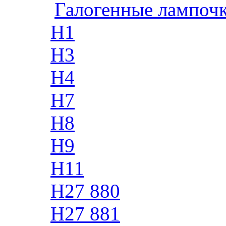
Галогенные лампоч
H1
H3
H4
H7
H8
H9
H11
H27 880
H27 881