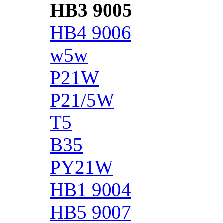
HB3 9005
HB4 9006
w5w
P21W
P21/5W
T5
B35
PY21W
HB1 9004
HB5 9007