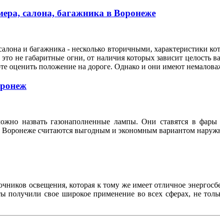
ера, салона, багажника в Воронеже
алона и багажника - несколько вторичными, характеристики кот
это не габаритные огни, от наличия которых зависит целость ва
оте оценить положение на дороге. Однако и они имеют немало
оронеж
ожно назвать газонаполненные лампы. Они ставятся в фары 
n в Воронеже считаются выгодным и экономным вариантом нару
ников освещения, которая к тому же имеет отличное энергосбе
нты получили свое широкое применение во всех сферах, не то