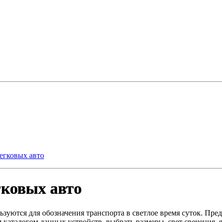
егковых авто
гковых авто
зуются для обозначения транспорта в светлое время суток. Пре
м каталогом данных устройств, выбрать размеры, свет свечения,