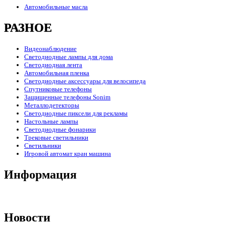
Автомобильные масла
РАЗНОЕ
Видеонаблюдение
Светодиодные лампы для дома
Светодиодная лента
Автомобильная пленка
Светодиодные аксессуары для велосипеда
Спутниковые телефоны
Защищенные телефоны Sonim
Металлодетекторы
Светодиодные пиксели для рекламы
Настольные лампы
Светодиодные фонарики
Трековые светильники
Светильники
Игровой автомат кран машина
Информация
Новости