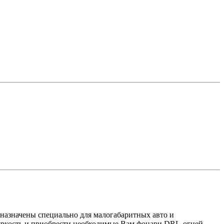
дназначены специально для малогабаритных авто и
 яркость и приобрести необходимые Вам фонари DRL-огней.