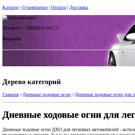
Каталог
|
О компании
|
Оплата
|
Доставка
Телефон: +7(908)911-66-15
Воронеж
Дерево категорий
Главная
>
Дневные ходовые огни
>
Дневные ходовые огни для л
Дневные ходовые огни для ле
Дневные ходовые огни ДХО для легковых автомобилей - исполь
транспортных средств. У нас вы можете ознакомиться с полны