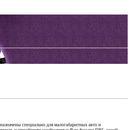
дназначены специально для малогабаритных авто и
 яркость и приобрести необходимые Вам фонари DRL-огней.