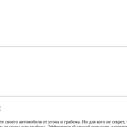
и
е своего автомобиля от угона и грабежа. Ни для кого не секрет
ту от угона или грабежа. Эффективный способ повысить защищен