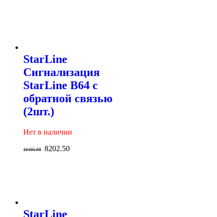
StarLine
Сигнализация
StarLine B64 с
обратной связью
(2шт.)
Нет в наличии
8202.50
16405.00
StarLine