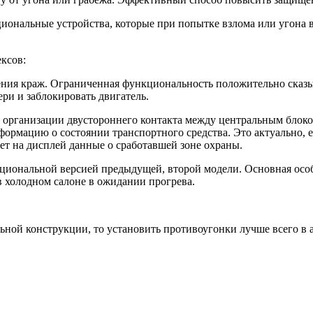
ональные устройства, которые при попытке взлома или угона в
ксов:
ия краж. Ограниченная функциональность положительно сказыва
ери и заблокировать двигатель.
 в организации двустороннего контакта между центральным блоко
формацию о состоянии транспортного средства. Это актуально, е
т на дисплей данные о сработавшей зоне охраны.
кциональной версией предыдущей, второй модели. Основная особ
в холодном салоне в ожидании прогрева.
ьной конструкции, то установить противоугонки лучше всего в а