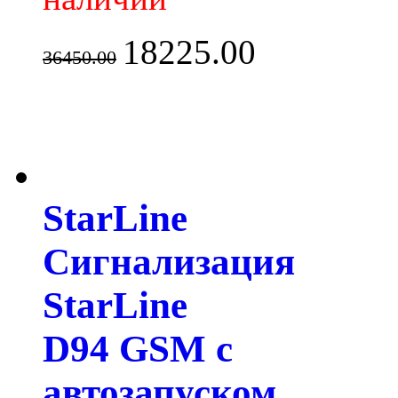
18225.00
36450.00
StarLine
Сигнализация
StarLine
D94 GSM с
автозапуском