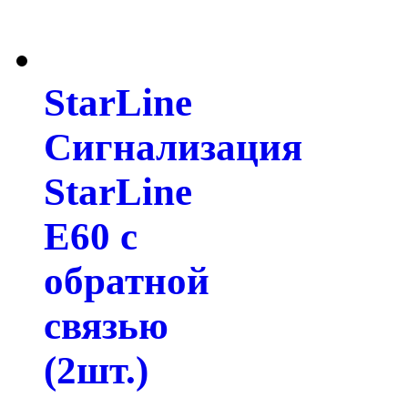
StarLine
Сигнализация
StarLine
E60 с
обратной
связью
(2шт.)