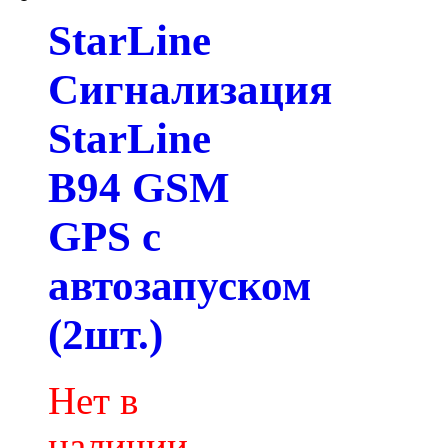
StarLine
Сигнализация
StarLine
B94 GSM
GPS с
автозапуском
(2шт.)
Нет в
наличии