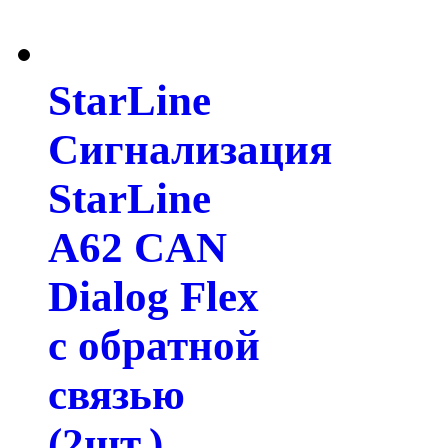
StarLine
Сигнализация
StarLine
A62 CAN
Dialog Flex
с обратной
связью
(2шт.)