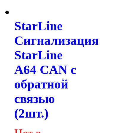
StarLine
Сигнализация
StarLine
A64 CAN с
обратной
связью
(2шт.)