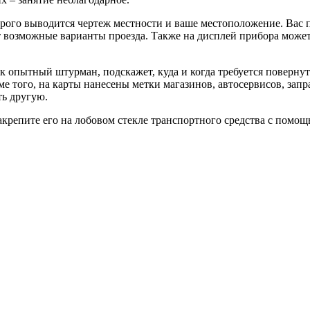
орого выводится чертеж местности и ваше местоположение. Вас
ит возможные варианты проезда. Также на дисплей прибора може
к опытный штурман, подскажет, куда и когда требуется поверну
е того, на карты нанесены метки магазинов, автосервисов, запра
ть другую.
закрепите его на лобовом стекле транспортного средства с помо