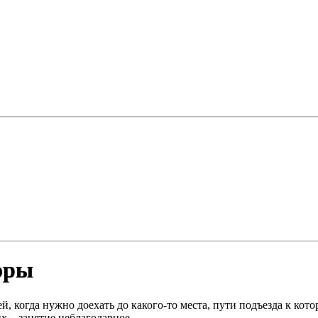
оры
й, когда нужно доехать до какого-то места, пути подъезда к к
х – занятие неблагодарное.