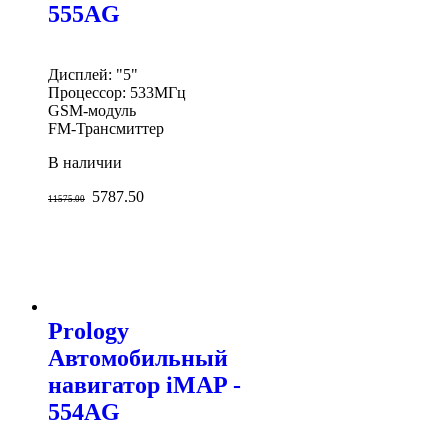
555AG
Дисплей: "5"
Процессор: 533МГц
GSM-модуль
FM-Трансмиттер
В наличии
5787.50
11575.00
Prology
Автомобильный
навигатор iMAP -
554AG