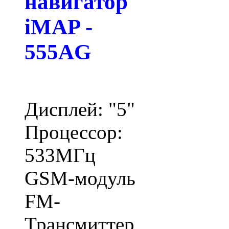
навигатор
iMAP -
555AG
Дисплей: "5"
Процессор:
533МГц
GSM-модуль
FM-
Трансмиттер