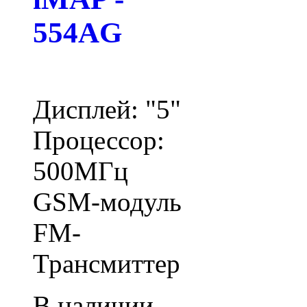
554AG
Дисплей: "5"
Процессор:
500МГц
GSM-модуль
FM-
Трансмиттер
В наличии