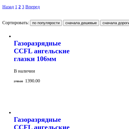
Назад
1
2
3
Вперед
Сортировать:
Газоразрядные
CCFL ангельские
глазки 106мм
В наличии
1390.00
2780.00
Газоразрядные
CCFL ангельские