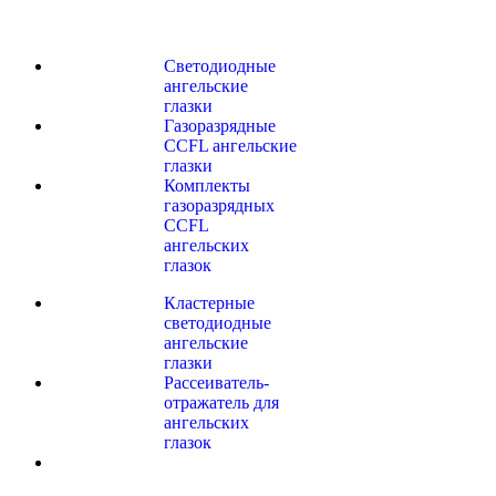
Светодиодные
ангельские
глазки
Газоразрядные
CCFL ангельские
глазки
Комплекты
газоразрядных
CCFL
ангельских
глазок
Кластерные
светодиодные
ангельские
глазки
Рассеиватель-
отражатель для
ангельских
глазок