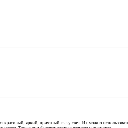
ют красивый, яркий, приятный глазу свет. Их можно использоват
редства. Также они бывают разного размера и диаметра.