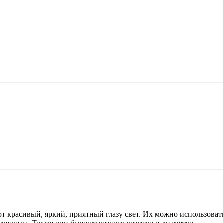
ют красивый, яркий, приятный глазу свет. Их можно использоват
редства. Также они бывают разного размера и диаметра.