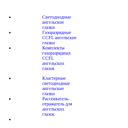
Светодиодные
ангельские
глазки
Газоразрядные
CCFL ангельские
глазки
Комплекты
газоразрядных
CCFL
ангельских
глазок
Кластерные
светодиодные
ангельские
глазки
Рассеиватель-
отражатель для
ангельских
глазок