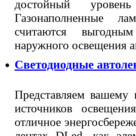
достойный уровен
Газонаполненные ла
считаются выгодны
наружного освещения 
Светодиодные автоле
Представляем вашему
источников освещени
отличное энергосбереже
лентах DLed, как эле