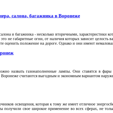
ера, салона, багажника в Воронеже
алона и багажника - несколько вторичными, характеристики кот
это не габаритные огни, от наличия которых зависит целость ва
оте оценить положение на дороге. Однако и они имеют немало
оронеж
ожно назвать газонаполненные лампы. Они ставятся в фары 
n в Воронеже считаются выгодным и экономным вариантом нару
ников освещения, которая к тому же имеет отличное энергосбе
нты получили свое широкое применение во всех сферах, не то