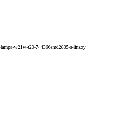
vtolampa-w21w-t20-744366smd2835-s-linzoy