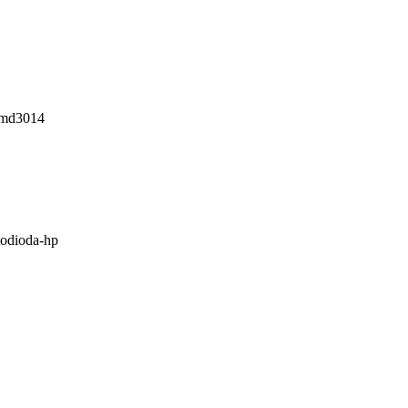
-smd3014
todioda-hp