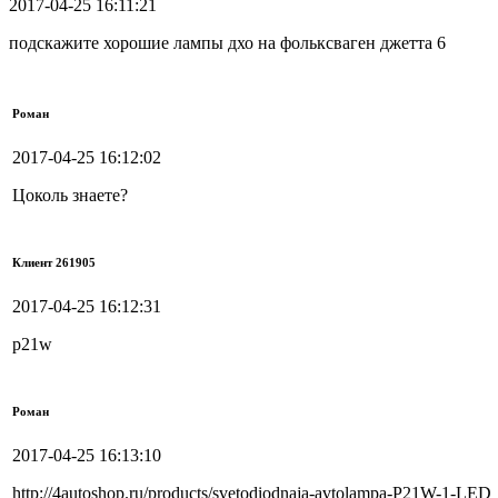
2017-04-25 16:11:21
подскажите хорошие лампы дхо на фольксваген джетта 6
Роман
2017-04-25 16:12:02
Цоколь знаете?
Клиент 261905
2017-04-25 16:12:31
p21w
Роман
2017-04-25 16:13:10
http://4autoshop.ru/products/svetodiodnaja-avtolampa-P21W-1-LED