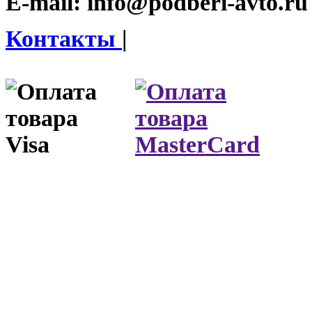
E-mail:
info@podberi-avto.ru
Контакты
|