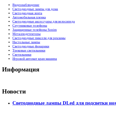
Видеонаблюдение
Светодиодные лампы для дома
Светодиодная лента
Автомобильная пленка
Светодиодные аксессуары для велосипеда
Спутниковые телефоны
Защищенные телефоны Sonim
Металлодетекторы
Светодиодные пиксели для рекламы
Настольные лампы
Светодиодные фонарики
Трековые светильники
Светильники
Игровой автомат кран машина
Информация
Новости
Светодиодные лампы DLed для подсветки ном