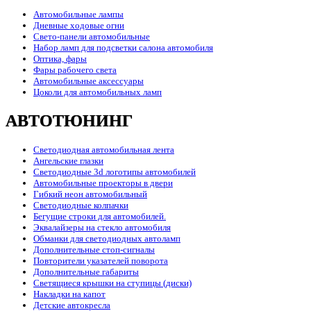
Автомобильные лампы
Дневные ходовые огни
Свето-панели автомобильные
Набор ламп для подсветки салона автомобиля
Оптика, фары
Фары рабочего света
Автомобильные аксессуары
Цоколи для автомобильных ламп
АВТОТЮНИНГ
Светодиодная автомобильная лента
Ангельские глазки
Светодиодные 3d логотипы автомобилей
Автомобильные проекторы в двери
Гибкий неон автомобильный
Светодиодные колпачки
Бегущие строки для автомобилей.
Эквалайзеры на стекло автомобиля
Обманки для светодиодных автоламп
Дополнительные стоп-сигналы
Повторители указателей поворота
Дополнительные габариты
Светящиеся крышки на ступицы (диски)
Накладки на капот
Детские автокресла