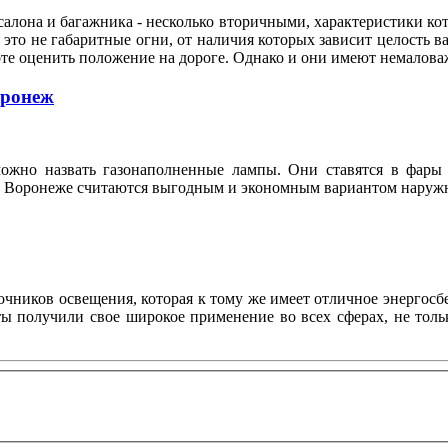
алона и багажника - несколько вторичными, характеристики кот
это не габаритные огни, от наличия которых зависит целость ва
оте оценить положение на дороге. Однако и они имеют немало
оронеж
ожно назвать газонаполненные лампы. Они ставятся в фары 
n в Воронеже считаются выгодным и экономным вариантом нару
ников освещения, которая к тому же имеет отличное энергосбе
нты получили свое широкое применение во всех сферах, не то