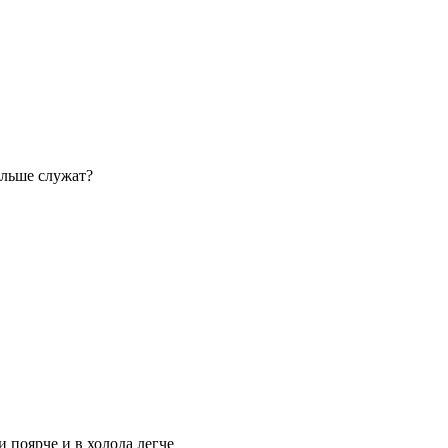
дльше служат?
 поярче и в холода легче