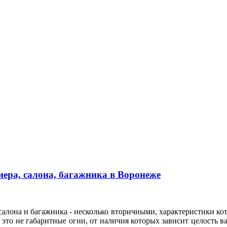
ера, салона, багажника в Воронеже
алона и багажника - несколько вторичными, характеристики кот
это не габаритные огни, от наличия которых зависит целость ва