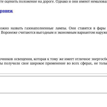
оте оценить положение на дороге. Однако и они имеют немало
оронеж
ожно назвать газонаполненные лампы. Они ставятся в фары 
n в Воронеже считаются выгодным и экономным вариантом нару
ников освещения, которая к тому же имеет отличное энергосбе
нты получили свое широкое применение во всех сферах, не то