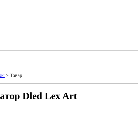
ры
> Товар
тор Dled Lex Art